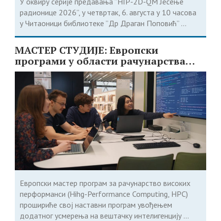
У оквиру серије предавања ”HIP-2D-QM Јесење
радионице 2026”, у четвртак, 6. августа у 10 часова
у Читаоници библиотеке ”Др Драган Поповић” ...
МАСТЕР СТУДИЈЕ: Европски
програми у области рачунарства
доступни студентима из Србије
Европски мастер програм за рачунарство високих
перформанси (Hihg-Performance Computing, HPC)
прошириће свој наставни програм увођењем
додатног усмерења на вештачку интелигенцију ...