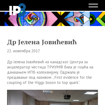
Др Јелена Јовићевић
22. новембра 2017.
Др Јелена Јовићевић из канадског Центра за
акцелератор честица ТРИУМФ била је гошћа на
данашњем ИПБ колоквијуму. Одржала је
предавање под називом: „First evidence for the
coupling of the Higgs boson to top quark“.