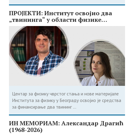
ПРОЈЕКТИ: Институт освојио два
„твининга“ у области физике
чврстог стања
Центар за физику чврстог стања и нове материјале
Института за физику у Београду освојио је средства
за финансирање два твининг ...
ИН МЕМОРИАМ: Александар Драгић
(1968-2026)