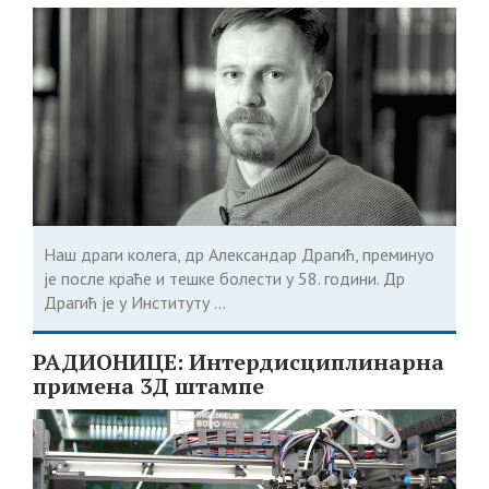
Наш драги колега, др Александар Драгић, преминуо
је после краће и тешке болести у 58. години. Др
Драгић је у Институту ...
РАДИОНИЦЕ: Интердисциплинарна
примена 3Д штампе