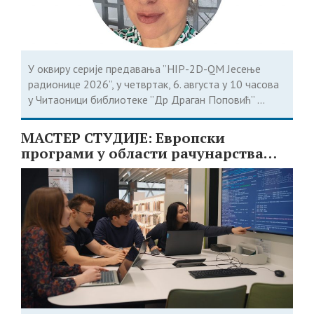
У оквиру серије предавања ”HIP-2D-QM Јесење
радионице 2026”, у четвртак, 6. августа у 10 часова
у Читаоници библиотеке ”Др Драган Поповић” ...
МАСТЕР СТУДИЈЕ: Европски
програми у области рачунарства
доступни студентима из Србије