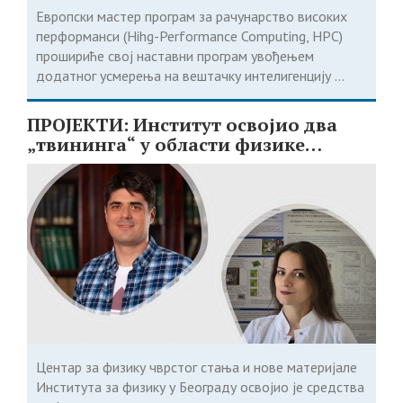
Европски мастер програм за рачунарство високих
перформанси (Hihg-Performance Computing, HPC)
прошириће свој наставни програм увођењем
додатног усмерења на вештачку интелигенцију ...
ПРОЈЕКТИ: Институт освојио два
„твининга“ у области физике
чврстог стања
Центар за физику чврстог стања и нове материјале
Института за физику у Београду освојио је средства