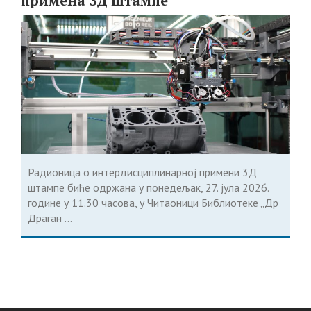
примена 3Д штампе
Радионица о интердисциплинарној примени 3Д
штампе биће одржана у понедељак, 27. јула 2026.
године у 11.30 часова, у Читаоници Библиотеке „Др
Драган ...