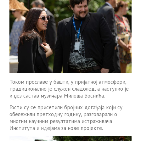
Током прославе у башти, у пријатној атмосфери,
традиционално је служен сладолед, а наступио је
и џез састав музичара Милоша Боснића.
Гости су се присетили бројних догађаја који су
обележили претходну годину, разговарали о
многим научним резултатима истраживача
Института и идејама за нове пројекте.