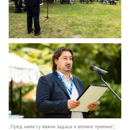
„Пред нама су важни задаци и велике прилике“,