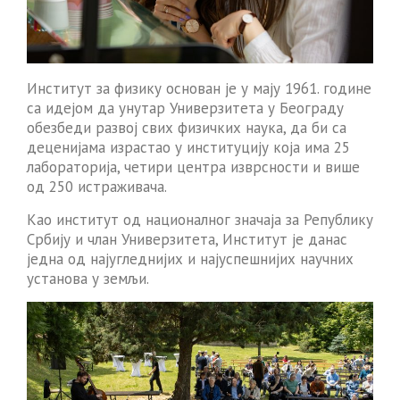
Институт за физику основан је у мају 1961. године
са идејом да унутар Универзитета у Београду
обезбеди развој свих физичких наука, да би са
деценијама израстао у институцију која има 25
лабораторија, четири центра изврсности и више
од 250 истраживача.
Као институт од националног значаја за Републику
Србију и члан Универзитета, Институт је данас
једна од најугледнијих и најуспешнијих научних
установа у земљи.