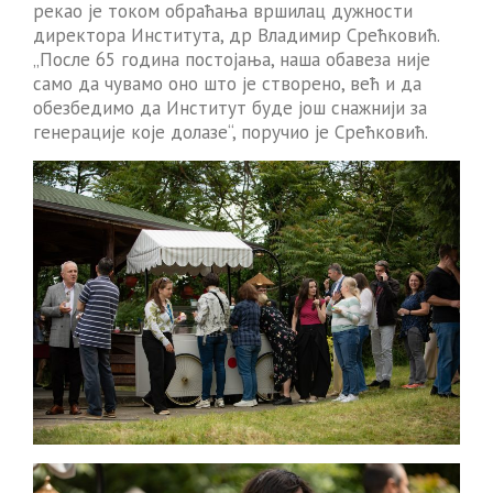
рекао је током обраћања вршилац дужности
директора Института, др Владимир Срећковић.
„После 65 година постојања, наша обавеза није
само да чувамо оно што је створено, већ и да
обезбедимо да Институт буде још снажнији за
генерације које долазе“, поручио је Срећковић.