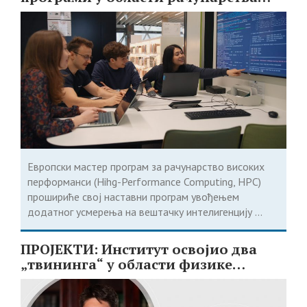
доступни студентима из Србије
Европски мастер програм за рачунарство високих
перформанси (Hihg-Performance Computing, HPC)
прошириће свој наставни програм увођењем
додатног усмерења на вештачку интелигенцију ...
ПРОЈЕКТИ: Институт освојио два
„твининга“ у области физике
чврстог стања