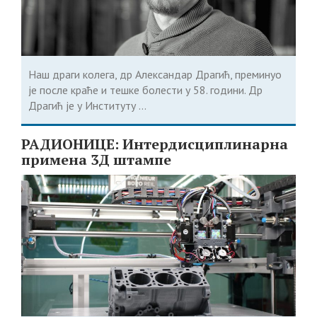
Наш драги колега, др Александар Драгић, преминуо
је после краће и тешке болести у 58. години. Др
Драгић је у Институту ...
РАДИОНИЦЕ: Интердисциплинарна
примена 3Д штампе