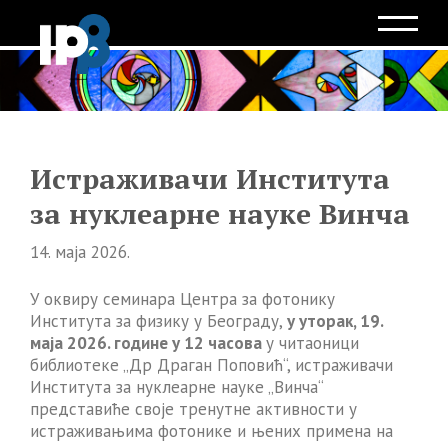
Истраживачи Института
за нуклеарне науке Винча
14. маја 2026.
У оквиру семинара Центра за фотонику
Института за физику у Београду,
у уторак, 19.
маја 2026. године у 12 часова
у читаоници
библиотеке „Др Драган Поповић“, истраживачи
Института за нуклеарне науке „Винча“
представиће своје тренутне активности у
истраживањима фотонике и њених примена на