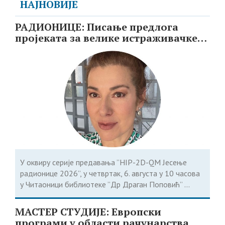
НАЈНОВИЈЕ
РАДИОНИЦЕ: Писање предлога
пројеката за велике истраживачке
инфраструктуре
У оквиру серије предавања ”HIP-2D-QM Јесење
радионице 2026”, у четвртак, 6. августа у 10 часова
у Читаоници библиотеке ”Др Драган Поповић” ...
МАСТЕР СТУДИЈЕ: Европски
програми у области рачунарства