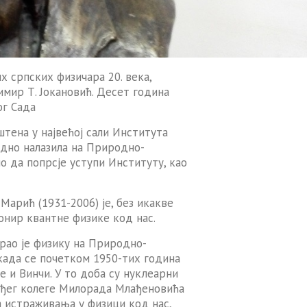
их српских физичара 20. века,
имир Т. Јокановић. Десет година
ог Сада
штена у највећој сали Института
одно налазила на Природно-
о да попрсје уступи Институту, као
Марић (1931-2006) је, без икакве
онир квантне физике код нас.
ирао је физику на Природно-
када се почетком 1950-тих година
 и Винчи. У то доба су нуклеарни
ађег колеге Милорада Млађеновића
 истраживања у физици код нас,