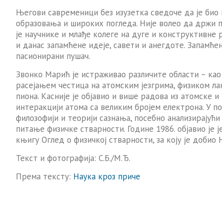
Његови савременици без изузетка сведоче да је био 
образовања и широких погледа. Није волео да држи 
је научнике и млађе колеге на дуге и конструктивне 
и данас запамћене идеје, савети и анегдоте. Запамћен
пасионирани пушач.
Звонко Марић је истраживао различите области – као
расејањем честица на атомским језгрима, физиком ла
пиона. Касније је објавио и више радова из атомске и
интеракцији атома са великим бројем електрона. У п
филозофији и теорији сазнања, посебно анализирајући
питање физичке стварности. Године 1986. објавио је 
књигу Оглед о физичкој стварности, за коју је добио 
Текст и фотографија: С.Б./М.Ђ.
Према тексту:
Наука кроз приче