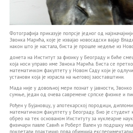
Фотографија приказује попрсје једног од најзначајниј
Звонка Марића, које је извајао новосадски вајар Влад
након што је настала, биста је прошле недеље из Нов
донета на Институт за физику у Београду и биће сме
која носи управо име Звнока Марића. Биста се претх
математичком факултету у Новом Саду који је одлучи
установи која је израсла на његовој заоставштини.
Мада није у довољној мери познат у јавности, Звонко 
сумње, један од очева савремене српске физике и пи
Рођен у Бујановцу, у апотекарској породици, диплом
математичком факултету у Београду. Био је студент 
обрео на тек основаном Институту за нуклеарне науке
физичари павле Савић и Роберт Вален уз подршку мл
покретали практично прва обимнија експериментална