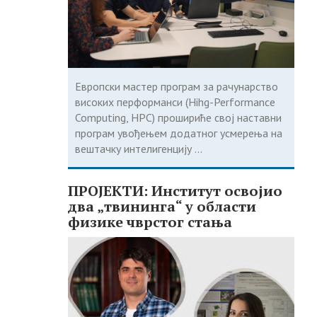
Европски мастер програм за рачунарство
високих перформанси (Hihg-Performance
Computing, HPC) прошириће свој наставни
програм увођењем додатног усмерења на
вештачку интелигенцију ...
ПРОЈЕКТИ: Институт освојио
два „твининга“ у области
физике чврстог стања