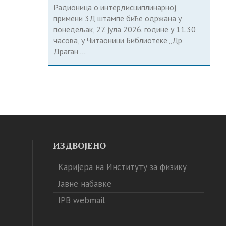
Радионица о интердисциплинарној
примени 3Д штампе биће одржана у
понедељак, 27. јула 2026. године у 11.30
часова, у Читаоници Библиотеке „Др
Драган ...
ИЗДВОЈЕНО
Каријера на Институту за физику
Јавне набавке
IPB webmail