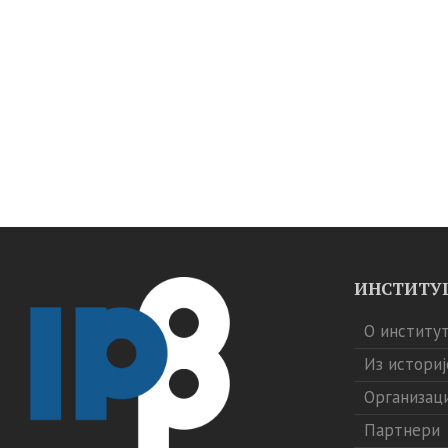
ИНСТИТУ
О институ
Из историј
Организац
Партнери