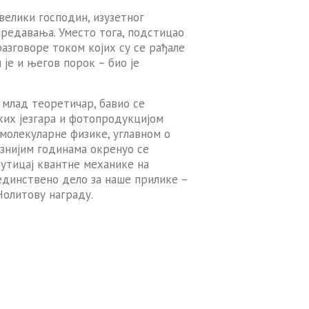
велики господин, изузетног
предавања. Уместо тога, подстицао
разговоре током којих су се рађале
 је и његов порок – био је
 млад теоретичар, бавио се
ких језгара и фотопродукцијом
 молекуларне физике, углавном о
ознијим годинама окренуо се
 утицај квантне механике на
јединствено дело за наше прилике –
Нолитову награду.