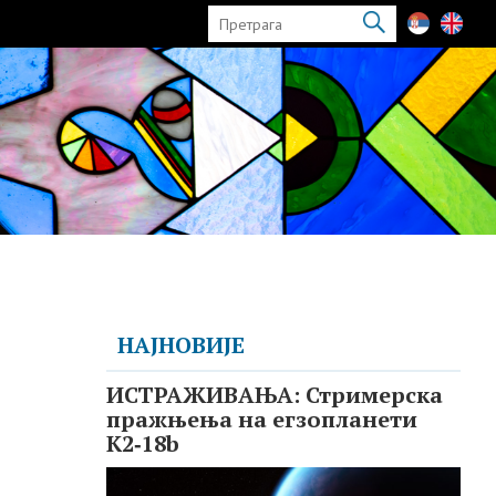
НАЈНОВИЈЕ
ИСТРАЖИВАЊА: Стримерска
пражњења на егзопланети
K2‑18b