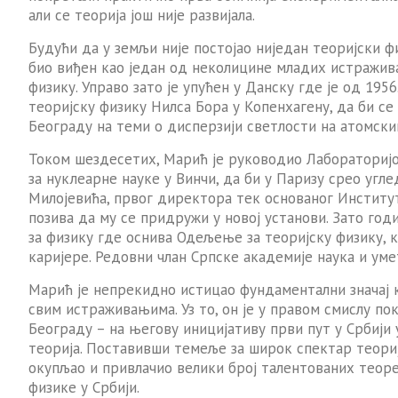
али се теорија још није развијала.
Будући да у земљи није постојао ниједан теоријски ф
био виђен као један од неколицине младих истражива
физику. Управо зато је упућен у Данску где је од 1956
теоријску физику Нилса Бора у Копенхагену, да би се
Београду на теми о дисперзији светлости на атомски
Током шездесетих, Марић је руководио Лабораторијо
за нуклеарне науке у Винчи, да би у Паризу срео уг
Милојевића, првог директора тек основаног Института
позива да му се придружи у новој установи. Зато год
за физику где оснива Одељење за теоријску физику, 
каријере. Редовни члан Српске академије наука и уме
Марић је непрекидно истицао фундаментални значај 
свим истраживањима. Уз то, он је у правом смислу п
Београду – на његову иницијативу први пут у Србији
теорија. Поставивши темеље за широк спектар теори
окупљао и привлачио велики број талентованих теоре
физике у Србији.