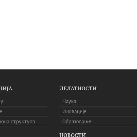
ЦИЈА
ДЕЛАТНОСТИ
ту
Наука
е
Иновације
иона структура
Образовање
НОВОСТИ