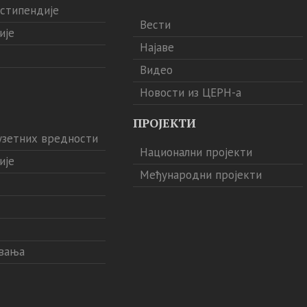
 стипендије
Вести
ије
Најаве
Видео
Новости из ЦЕРН-а
ПРОЈЕКТИ
узетних вредности
Национални пројекти
ије
Међународни пројекти
звања