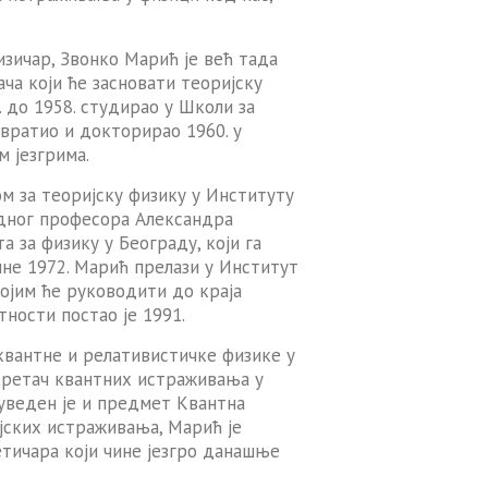
изичар, Звонко Марић је већ тада
ча који ће засновати теоријску
. до 1958. студирао у Школи за
 вратио и докторирао 1960. у
м језгрима.
м за теоријску физику у Институту
ледног професора Александра
 за физику у Београду, који га
ине 1972. Марић прелази у Институт
којим ће руководити до краја
тности постао је 1991.
квантне и релативистичке физике у
окретач квантних истраживања у
 уведен је и предмет Квантна
јских истраживања, Марић је
тичара који чине језгро данашње