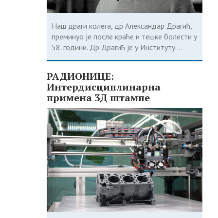
Наш драги колега, др Александар Драгић,
преминуо је после краће и тешке болести у
58. години. Др Драгић је у Институту ...
РАДИОНИЦЕ:
Интердисциплинарна
примена 3Д штампе