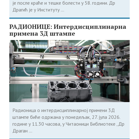
је после краће и тешке болести у 58. години. Др
Драгић је у Институту ...
РАДИОНИЦЕ: Интердисциплинарна
примена 3Д штампе
Радионица о интердисциплинарној примени 3Д
штампе биће одржана у понедељак, 27. јула 2026.
године у 11.30 часова, у Читаоници Библиотеке „Др
Драган ...