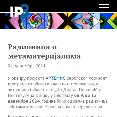
Радионица о
метаматеријалима
04. децембра 2024.
У оквиру пројекта
АРТЕМИС
европског Хоризонт
програма из области квантних технологија, у
читаоници библиотеке „Др Драган Поповић“ у
Институту за физику у Београду
од 9. до 13.
децембра 2024. године
биће одржана радионица
„Метаматеријали: Квантна и нано перспектива“.
Радионица представља наставак истраживања у