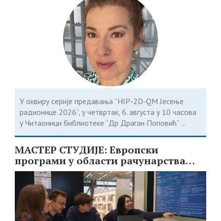
У оквиру серије предавања ”HIP-2D-QM Јесење
радионице 2026”, у четвртак, 6. августа у 10 часова
у Читаоници библиотеке ”Др Драган Поповић” ...
МАСТЕР СТУДИЈЕ: Европски
програми у области рачунарства
доступни студентима из Србије