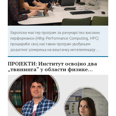
Европски мастер програм за рачунарство високих
перформанси (Hihg-Performance Computing, HPC)
прошириће свој наставни програм увођењем
додатног усмерења на вештачку интелигенцију ...
ПРОЈЕКТИ: Институт освојио два
„твининга“ у области физике
чврстог стања