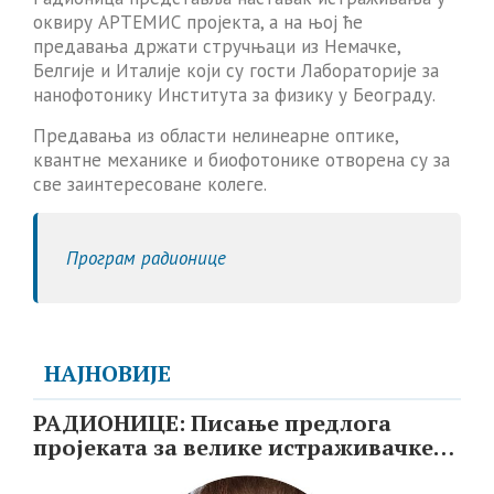
оквиру АРТЕМИС пројекта, а на њој ће
предавања држати стручњаци из Немачке,
Белгије и Италије који су гости Лабораторије за
нанофотонику Института за физику у Београду.
Предавања из области нелинеарне оптике,
квантне механике и биофотонике отворена су за
све заинтересоване колеге.
Програм радионице
НАЈНОВИЈЕ
РАДИОНИЦЕ: Писање предлога
пројеката за велике истраживачке
инфраструктуре